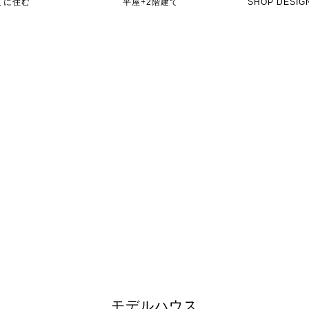
てに住む
平屋+2階建て
SHOP DES
モデルハウス