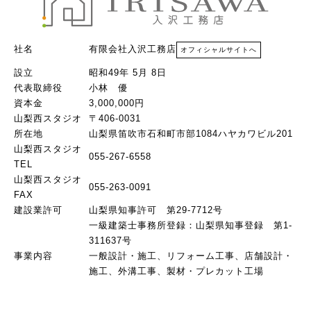
社名
有限会社入沢工務店
オフィシャルサイトへ
設立
昭和49年 5月 8日
代表取締役
小林 優
資本金
3,000,000円
山梨西スタジオ
〒406-0031
所在地
山梨県笛吹市石和町市部1084ハヤカワビル201
山梨西スタジオ
055-267-6558
TEL
山梨西スタジオ
055-263-0091
FAX
建設業許可
山梨県知事許可 第29-7712号
一級建築士事務所登録：山梨県知事登録 第1-
311637号
事業内容
一般設計・施工、リフォーム工事、店舗設計・
施工、外溝工事、製材・プレカット工場