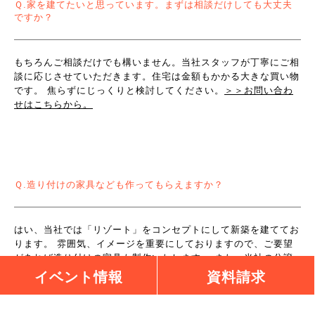
Ｑ.家を建てたいと思っています。まずは相談だけしても大丈夫
ですか？
もちろんご相談だけでも構いません。当社スタッフが丁寧にご相
談に応じさせていただきます。住宅は金額もかかる大きな買い物
です。 焦らずにじっくりと検討してください。
＞＞
お問い合わ
せはこちらから。
Ｑ.造り付けの家具なども作ってもらえますか？
はい、当社では「リゾート」をコンセプトにして新築を建ててお
ります。 雰囲気、イメージを重要にしておりますので、ご要望
があれば造り付けの家具も製作いたします。 また、当社の分譲
住宅ではすでに造り付けの家具が提供できる状態となっておりま
イベント情報
資料請求
す。 どのような家具かは実際見ていただいた方がイメージもつ
きやすいので、ぜひ見学会にもご来場ください。