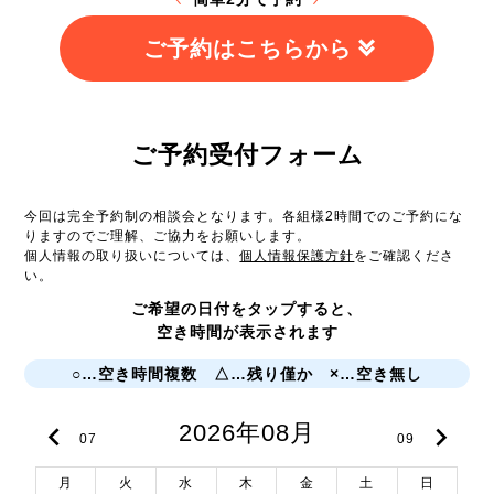
ご予約はこちらから
ご予約受付フォーム
今回は完全予約制の相談会となります。各組様2時間でのご予約にな
りますのでご理解、ご協力をお願いします。
個人情報の取り扱いについては、
個人情報保護方針
をご確認くださ
い。
ご希望の日付をタップすると、
空き時間が表示されます
○…空き時間複数 △…残り僅か ×…空き無し
2026年08月
keyboard_arrow_left
keyboard_arrow_right
07
09
月
火
水
木
金
土
日