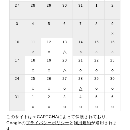
27
28
29
30
31
1
2
3
4
5
6
7
8
9
×
10
11
12
13
14
15
16
×
○
△
×
×
×
17
18
19
20
21
22
23
○
○
△
○
○
○
24
25
26
27
28
29
30
○
○
○
△
○
○
31
1
2
3
4
5
6
○
○
○
○
○
○
このサイトはreCAPTCHAによって保護されており、
Googleの
プライバシーポリシー
と
利用規約
が適用されま
す。