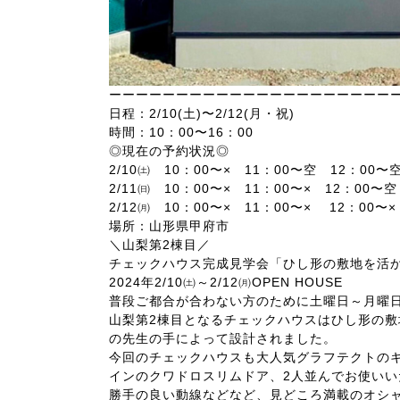
ーーーーーーーーーーーーーーーーーーーーー
日程：2/10(土)〜2/12(月・祝)
時間：10：00〜16：00
◎現在の予約状況◎
2/10㈯ 10：00〜× 11：00〜空 12：00〜
2/11㈰ 10：00〜× 11：00〜× 12：00〜
2/12㈪ 10：00〜× 11：00〜× 12：00〜
場所：山形県甲府市
＼山梨第2棟目／
チェックハウス完成見学会「ひし形の敷地を活
2024年2/10㈯～2/12㈪OPEN HOUSE
普段ご都合が合わない方のために土曜日～月曜
山梨第2棟目となるチェックハウスはひし形の
の先生の手によって設計されました。
今回のチェックハウスも大人気グラフテクトの
インのクワドロスリムドア、2人並んでお使い
勝手の良い動線などなど、見どころ満載のオシ