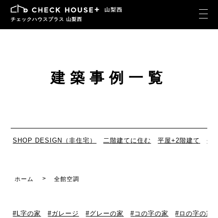
チェックハウスプラス 山梨西
建築事例一覧
SHOP DESIGN（非住宅）
二階建てに住む
平屋+2階建て
平
ホーム
全館空調
L字の家
ガレージ
グレーの家
コの字の家
ロの字の家